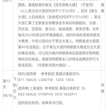
08/17
建筑、美国财富的象征【洛克菲勒大厦】（不登顶）
晚
（以上景点合计游览时间不少于2小时）。前往【第五
餐
大道】上自由观光（自由观光时间不少于1小时），第五
大道汇集了无数家全球奢侈品专卖店和旗舰店：古驰、
杰尼亚、范思哲、爱马仕、路易威登、蒂芙尼等。全年
每天24小时营业的苹果旗舰店、纽约的地标圣帕特里克
大教堂、中央公园均位于第五大道上。特朗普成为美国
第45任总统后，位于第五大道的特朗普大楼成为五大道
的著名地标，可以到大楼内特朗普商店逛逛购买带特朗
普标志的商品，或者到特朗普女儿的珠宝品牌店伊万卡
珠宝逛逛。（住宿新泽西州酒店）。
纽约/底特律 参考航班 美国达美航空DL
飞
871 18AUG LGADTW 1243 1454
第13
机/
早
天
底特律/上海浦东 参考航班 美国达美航空 DL
巴
餐
583 18AUG DTWPVG 1610 1835P+1
08/18
士
送机前往机场，结束本次行程。