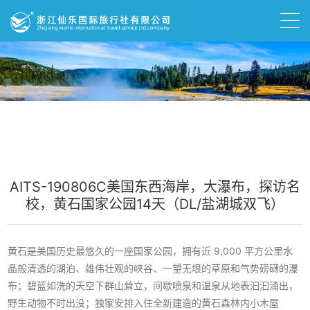
AITS-190806C美国东西海岸，大瀑布，探访名
校，黄石国家公园14天（DL/盐湖城双飞）
黄石是美国历史最悠久的一座国家公园，拥有近 9,000 平方公里水
晶般清透的湖泊、雄伟壮观的峡谷、一望无垠的草原和气势磅礴的瀑
布；碧蓝如洗的天空下群山耸立，间歇喷泉和温泉从地表汩汩涌出，
野生动物不时出没；独家安排入住全新建造的黄石森林内小木屋