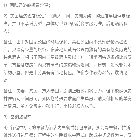
1）团队经济舱机票含税；
2）美国经济酒店标准间（两人一间，美洲无统一的酒店星级评定标
准，并且不承诺房型，具体房型以酒店前台拿房为准，后附酒店参
考）；
备注：出于对国家公园的环境保护，黄石公园内不允许建设高档酒
店，只设有少量的旅馆，宿营地及黄石公园内独有的具有悠久历史的
特色酒店（相当于国内三星级酒店及以上），通常酒店设备都比较简
单（有些酒店房间内只有简单的床榻和洗浴间），建筑一般也都为木
结构小屋。但是十分具有有当地特色，住宿条件较为艰苦，敬请见
谅。
备注：夫妻、亲属、恋人参团，原则上我公司将尽力，但不能确保安
排住宿同一间房间，如因您特殊要求而产生单房，请支付相应的单房
差费用。单方父母带小孩出行，小孩必须占床位。
3）空调旅游车；
4）行程中标明的早餐为酒店内早餐或打包早餐，多为冷早餐，拉斯
维外送打包早餐；行程中的午晚餐以中西式自助或中式桌餐为主，简