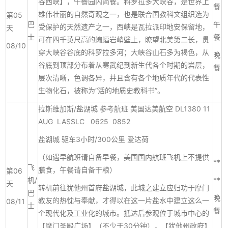
谷西峡】，午餐园内简餐。科罗拉多大峡谷，是世界上
餐
雄伟壮丽的自然奇观之一，也是联合国教科文组织选为
第05
巴
午
受保护的天然遗产之一，西峡是瓦拉派印地安保留地，
天
士
餐
可在四千英尺高的蝙蝠岩峭壁上，瞭望北美第二长，贯
08/10
穿大峡谷谷底的科罗拉多河；大峡谷山石多为褐色，从
晚
谷底到顶部分布着从寒武纪到新生代各个时期的岩层，
餐
层次清晰，色调各异，并且含有各个地质年代的代表性
生物化石，被称为“活的地质史教科书”。
拉斯维加斯/盐湖城 参考航班 美国达美航空 DL1380 11
AUG LASSLC 0625 0852
盐湖城 驱车3小时/300公里 爱达荷
（如遇早航班请自备早餐，美国国内航班飞机上不提供
**
飞
膳食，午餐请自备干粮）
第06
机/
**
天
转机前往犹他州首府盐湖城，此城之建立应归功于摩门
巴
晚
教友的热忱与奉献，才得以在这一片盐水中建立这么一
08/11
士
餐
个现代化及工业化的城市。抵达后参观位于城市中心的
【摩门圣殿广场】（不少于30分钟），【犹他州政府】