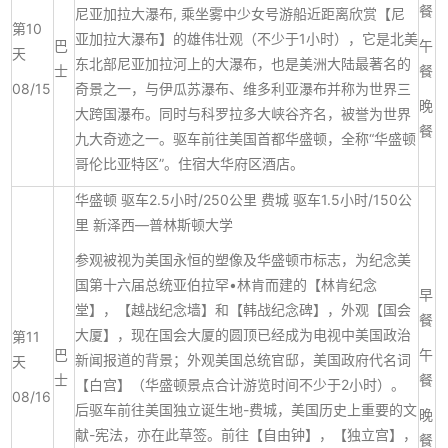
餐
尼亚加拉大瀑布, 乘坐雾中少女号游船近距离欣赏【尼
第10
亚加拉大瀑布】的雄伟壮观（不少于1小时），它是北美
巴
午
天
东北部尼亚加拉河上的大瀑布，也是美洲大陆最著名的
士
餐
08/15
奇景之一，与伊瓜苏瀑布、维多利亚瀑布并称为世界三
晚
大跨国瀑布。同时与科罗拉多大峡谷齐名，被誉为世界
餐
九大奇迹之一。驱车前往美国首都华盛顿，全称“华盛顿
哥伦比亚特区”。住宿大华府区酒店。
华盛顿 驱车2.5小时/250公里 费城 驱车1.5小时/150公
里 新泽西—普林斯顿大学
参观被视为美国永恒的塑像及华盛顿市标志，为纪念美
国第十六届总统亚伯拉罕•林肯而建的【林肯纪念
早
堂】，【越战纪念墙】和【韩战纪念碑】，外观【国会
餐
大厦】，现在国会大厦的圆顶已经成为电视中美国政治
第11
巴
午
新闻报道的背景；外观美国总统官邸，美国政府代名词
天
士
餐
【白宫】（华盛顿景点合计游览时间不少于2小时）。
08/16
后驱车前往美国独立诞生地-费城，美国历史上重要的文
晚
献-宪法，亦在此草签。前往【自由钟】，【独立宫】，
餐