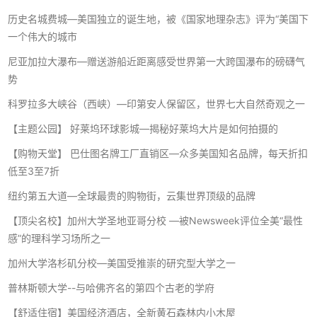
历史名城费城—美国独立的诞生地，被《国家地理杂志》评为“美国下
一个伟大的城市
尼亚加拉大瀑布—赠送游船近距离感受世界第一大跨国瀑布的磅礴气
势
科罗拉多大峡谷（西峡）—印第安人保留区，世界七大自然奇观之一
【主题公园】 好莱坞环球影城—揭秘好莱坞大片是如何拍摄的
【购物天堂】 巴仕图名牌工厂直销区—众多美国知名品牌，每天折扣
低至3至7折
纽约第五大道—全球最贵的购物街，云集世界顶级的品牌
【顶尖名校】加州大学圣地亚哥分校 —被Newsweek评位全美“最性
感”的理科学习场所之一
加州大学洛杉矶分校—美国受推崇的研究型大学之一
普林斯顿大学--与哈佛齐名的第四个古老的学府
【舒适住宿】美国经济酒店，全新黄石森林内小木屋