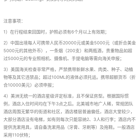
注意事项：
1）在行程结束回国时，护照必须有6个月以上有效期；
2）中国出境每人可携带人民币20000元或美金5000元（或折合美金
5000元的其他外币），一条烟（200支）和两瓶酒，贵重物品如超
过5000元的专业照相机、摄像机、手提电脑等需向海关申报；
3）美国海关检查非常严格，严禁携带新鲜水果、肉类、种子、动植
物等及其它违禁品；超过100ML的液体必须托运。携带超额货币（折
合10000美元）必须申报；
4）美洲无统一的酒店星级评定标准，且不保证房型。根据国际惯
例，酒店入住时间均在下午3点之后。北美城市地广人稀，常规团队
酒店周围无繁华的街道和社区，酒店楼层普遍偏低，酒店大堂较少，
大部分酒店没有电梯，如有则每次只能容纳2、3人和行李；酒店内不
提供洗漱用具，请自备洗漱用品（牙膏、牙刷等）及拖鞋。一般酒店
采用110伏特；