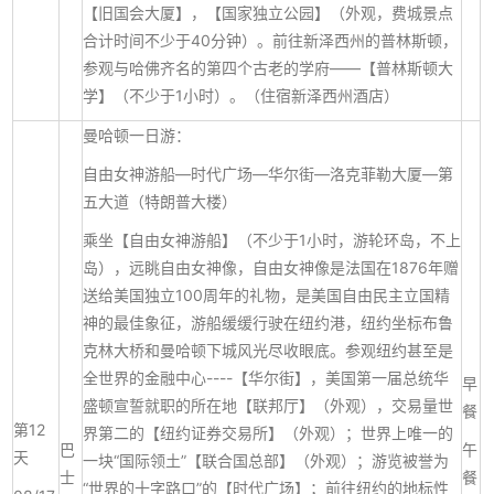
【旧国会大厦】，【国家独立公园】（外观，费城景点
合计时间不少于40分钟）。前往新泽西州的普林斯顿，
参观与哈佛齐名的第四个古老的学府——【普林斯顿大
学】（不少于1小时）。（住宿新泽西州酒店）
曼哈顿一日游：
自由女神游船—时代广场—华尔街—洛克菲勒大厦—第
五大道（特朗普大楼）
乘坐【自由女神游船】（不少于1小时，游轮环岛，不上
岛），远眺自由女神像，自由女神像是法国在1876年赠
送给美国独立100周年的礼物，是美国自由民主立国精
神的最佳象征，游船缓缓行驶在纽约港，纽约坐标布鲁
克林大桥和曼哈顿下城风光尽收眼底。参观纽约甚至是
全世界的金融中心----【华尔街】，美国第一届总统华
早
盛顿宣誓就职的所在地【联邦厅】（外观），交易量世
餐
第12
界第二的【纽约证券交易所】（外观）；世界上唯一的
巴
午
天
一块“国际领土”【联合国总部】（外观）；游览被誉为
士
餐
“世界的十字路口”的【时代广场】；前往纽约的地标性