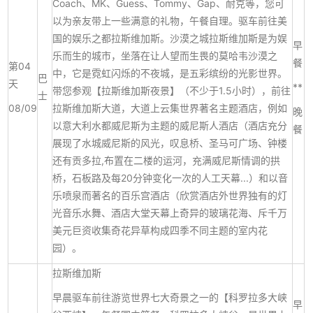
Coach、MK、Guess、Tommy、Gap、耐克等，您可
以为亲友带上一些满意的礼物，午餐自理。驱车前往美
国的娱乐之都拉斯维加斯。沙漠之城拉斯维加斯是为娱
早
乐而生的城市，坐落在让人望而生畏的莫哈韦沙漠之
餐
第04
中，它是霓虹闪烁的不夜城，是五彩缤纷的光影世界。
巴
天
**
带您参观【拉斯维加斯夜景】（不少于1.5小时），前往
士
08/09
拉斯维加斯大道，大道上云集世界著名主题酒店，例如
晚
以意大利水都威尼斯为主题的威尼斯人酒店（酒店充分
餐
展现了水城威尼斯的风光，叹息桥、圣马可广场、钟楼
还有贡多拉,布置在二楼的运河，充满威尼斯情调的拱
桥，石板路及每20分钟变化一次的人工天幕...）和以音
乐喷泉而著名的百乐宫酒店（欣赏酒店外世界独有的灯
光音乐水舞、酒店大堂天幕上奇异的玻璃花海、斥千万
美元巨资收集奇花异草构成四季不同主题的室内花
园）。
拉斯维加斯
早晨驱车前往游览世界七大奇景之一的【科罗拉多大峡
早