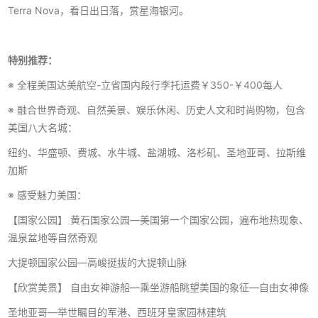
Terra Nova，看日出日落，赏星海银河。
特别推荐：
※ 全程美国达美航空-立省国内段行李托运费￥350-￥400每人
※ 融合世界奇观、自然美景、娱乐休闲、历史人文和时尚购物，包含
美国八大名城：
纽约、华盛顿、费城、水牛城、盐湖城、洛杉矶、圣地亚哥、拉斯维
加斯
※ 感受魅力美国：
【国家公园】 黄石国家公园—美国第一个国家公园，遍布地热现象、
温泉盆地等自然奇观
大提顿国家公园—高峻挺拔的大提顿山脉
【欣赏美景】 自由女神游船—乘坐游船眺望美国的象征—自由女神像
圣地亚哥—举世瞩目的军港、西班牙皇家园林建筑