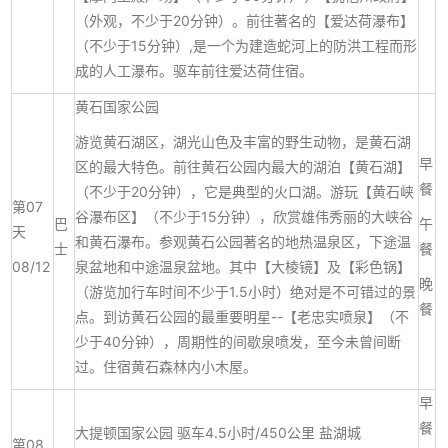
（外观，不少于20分钟）。前往著名的【爱达荷瀑布】
（不少于15分钟）,是一个为建造蛇河上的防洪工程而形
成的人工瀑布。驱车前往爱达荷住宿。
黄石国家公园
游览黄石湖区，湖光山色及丰富的野生动物，是黄石湖
早
区的最大特色。前往黄石公园内最大的湖泊【黄石湖】
餐
（不少于20分钟），它是典型的火口湖。游玩【黄石峡
第07
谷瀑布区】（不少于15分钟），欣赏雄伟秀丽的大峡谷
巴
午
天
和黄石瀑布。参观黄石公园著名的地热温泉区，下途温
士
餐
08/12
泉盆地和中途温泉盆地。其中【大棱镜】及【彩色锅】
晚
（游览加行车时间不少于1.5小时）绝对是不可错过的景
餐
点。到访黄石公园的最重要明星--【老忠实喷泉】（不
少于40分钟），周期性的间歇泉喷发，至今未曾间断
过。住宿黄石森林内小木屋。
早
餐
大提顿国家公园 驱车4.5小时/450公里 盐湖城
第08