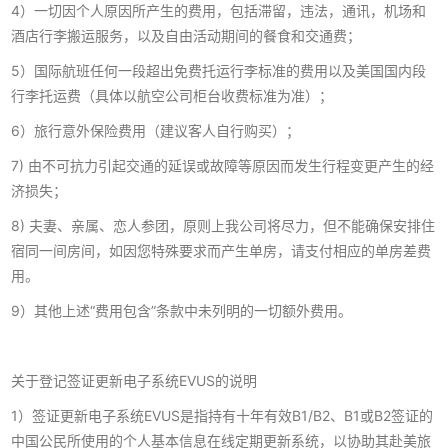
4）一切因个人原因所产生的费用，包括滞留，违法，通讯，机场和
酒店行李搬运服务，以及自由活动期间的餐食和交通费；
5）国际航班任何一段超出免费托运行李标准的费用以及美国国内段
行李托运费（具体以航空公司柜台收费标准为准）；
6）旅行意外保险费用（建议客人自行购买）；
7) 由不可抗力引起交通的延误或故障等原因而发生行程变更产生的经
济损失；
8) 夫妻、亲属、恋人参团，原则上我公司将尽力，但不能确保安排住
宿同一间房间，如因您特殊要求而产生单房，请支付相应的单房差费
用。
9）其他上述“费用包含”条款中未列明的一切额外费用。
关于登记签证更新电子系统EVUS的说明
1）签证更新电子系统EVUS是指持有十年有效B1/B2、B1或B2签证的
中国公民所使用的个人基本信息在线定期更新系统，以协助其赴美旅