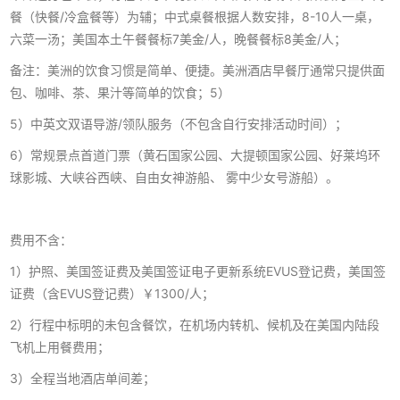
餐（快餐/冷盒餐等）为辅；中式桌餐根据人数安排，8-10人一桌，
六菜一汤；美国本土午餐餐标7美金/人，晚餐餐标8美金/人；
备注：美洲的饮食习惯是简单、便捷。美洲酒店早餐厅通常只提供面
包、咖啡、茶、果汁等简单的饮食；5）
5）中英文双语导游/领队服务（不包含自行安排活动时间）；
6）常规景点首道门票（黄石国家公园、大提顿国家公园、好莱坞环
球影城、大峡谷西峡、自由女神游船、 雾中少女号游船）。
费用不含：
1）护照、美国签证费及美国签证电子更新系统EVUS登记费，美国签
证费（含EVUS登记费）￥1300/人；
2）行程中标明的未包含餐饮，在机场内转机、候机及在美国内陆段
飞机上用餐费用；
3）全程当地酒店单间差；