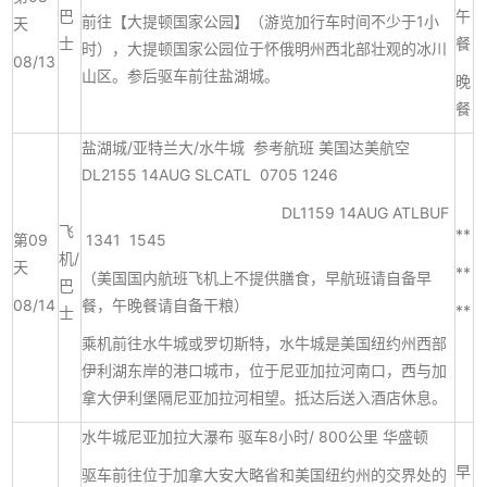
巴
午
前往【大提顿国家公园】（游览加行车时间不少于1小
天
士
餐
时），大提顿国家公园位于怀俄明州西北部壮观的冰川
08/13
山区。参后驱车前往盐湖城。
晚
餐
盐湖城/亚特兰大/水牛城 参考航班 美国达美航空
DL2155 14AUG SLCATL 0705 1246
DL1159 14AUG ATLBUF
飞
**
第09
1341 1545
机/
天
**
（美国国内航班飞机上不提供膳食，早航班请自备早
巴
08/14
餐，午晚餐请自备干粮）
**
士
乘机前往水牛城或罗切斯特，水牛城是美国纽约州西部
伊利湖东岸的港口城市，位于尼亚加拉河南口，西与加
拿大伊利堡隔尼亚加拉河相望。抵达后送入酒店休息。
水牛城尼亚加拉大瀑布 驱车8小时/ 800公里 华盛顿
早
驱车前往位于加拿大安大略省和美国纽约州的交界处的