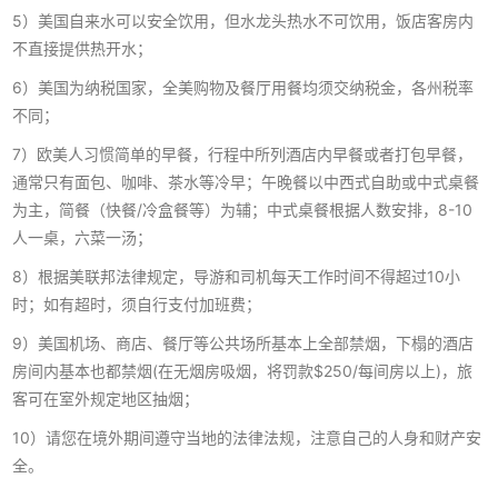
5）美国自来水可以安全饮用，但水龙头热水不可饮用，饭店客房内
不直接提供热开水；
6）美国为纳税国家，全美购物及餐厅用餐均须交纳税金，各州税率
不同；
7）欧美人习惯简单的早餐，行程中所列酒店内早餐或者打包早餐，
通常只有面包、咖啡、茶水等冷早；午晚餐以中西式自助或中式桌餐
为主，简餐（快餐/冷盒餐等）为辅；中式桌餐根据人数安排，8-10
人一桌，六菜一汤；
8）根据美联邦法律规定，导游和司机每天工作时间不得超过10小
时；如有超时，须自行支付加班费；
9）美国机场、商店、餐厅等公共场所基本上全部禁烟，下榻的酒店
房间内基本也都禁烟(在无烟房吸烟，将罚款$250/每间房以上)，旅
客可在室外规定地区抽烟；
10）请您在境外期间遵守当地的法律法规，注意自己的人身和财产安
全。