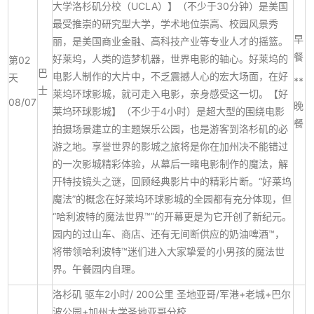
大学洛杉矶分校（UCLA）】（不少于30分钟）是美国
最受推崇的研究型大学，学术地位崇高、校园风景秀
早
丽，是美国商业金融、高科技产业等专业人才的摇篮。
餐
好莱坞，人类的造梦机器，世界电影的轴心。好莱坞的
第02
巴
电影人制作的大片中，不乏震撼人心的宏大场面，在好
天
**
士
莱坞环球影城，就可走入电影，亲身感受这一切。【好
08/07
晚
莱坞环球影城】（不少于4小时）是超大型的围绕电影
餐
拍摄场景建立的主题娱乐公园，也是游客到洛杉矶的必
游之地。享誉世界的影城之旅将是你在加州决不能错过
的一次影城精彩体验，从幕后一睹电影制作的魔法，解
开特技镜头之谜，回顾经典影片中的精彩片断。“好莱坞
魔法”的概念在好莱坞环球影城的全园都有充分体现，但
“哈利波特的魔法世界™”的开幕更是为它开创了新纪元。
园内的过山车、商店、还有无间断供应的奶油啤酒™，
将带领哈利波特™迷们进入大家挚爱的小男孩的魔法世
界。午餐园内自理。
洛杉矶 驱车2小时/ 200公里 圣地亚哥/军港+老城+巴尔
波公园+加州大学圣地亚哥分校