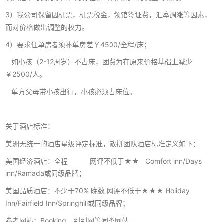
3）我公司保留因机票，机票税金，领馆签证费，汇率调涨等因素，
而对价格做出调整的权力。
4）要求住单房者须补单房差￥4500/全程/床；
如小孩（2-12周岁）不占床，团费为在原来价格基础上减少
￥2500/人。
单方父母带小孩出行，小孩必须占床位。
关于酒店标准：
美洲无统一的酒店星级评定标准，散拼团队酒店标准定义如下：
美国经济酒店：全程 网评不低于★★ Comfort inn/Days
inn/Ramada或同级品牌；
美国品质酒店：不少于70% 晚数 网评不低于★★★ Holiday
Inn/Fairfield Inn/Springhill或同级品牌；
参考网站：Booking、到到网等同类网站。