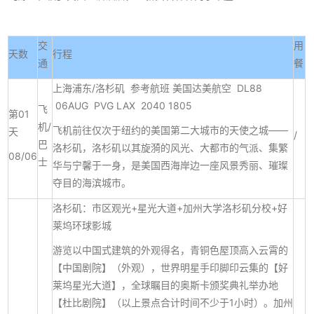
交
用
天数
行程
通
餐
上海浦东/洛杉矶 参考航班 美国达美航空 DL88
06AUG PVG LAX 2040 1805
飞
第01
机/
飞机前往仅次于纽约的美国第二大城市的天使之城——
天
/
巴
洛杉矶，洛杉矶以其旋漪的风光、大都市的气派、集繁
08/06
士
华与宁馨于一身，是美国西海岸边一座风景秀丽、璀璨
夺目的海滨城市。
洛杉矶：市区观光+星光大道+加州大学洛杉矶分校+好
莱坞环球影城
游览以中国式建筑的外观得名，青铜色屋顶高入云霄的
【中国剧院】（外观），世界明星手印脚印云集的【好
莱坞星光大道】，全球瞩目的奥斯卡颁奖典礼举办地
【杜比剧院】（以上景点合计时间不少于1小时）。加州