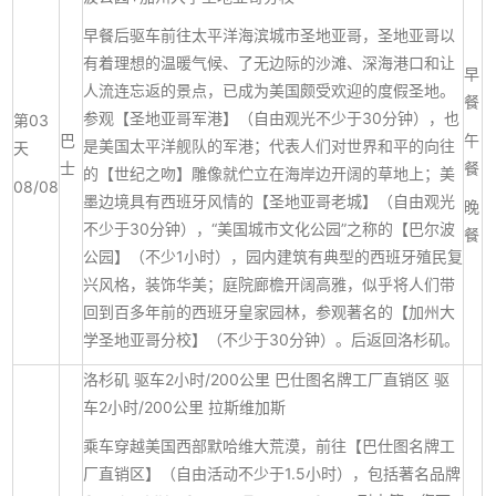
早餐后驱车前往太平洋海滨城市圣地亚哥，圣地亚哥以
有着理想的温暖气候、了无边际的沙滩、深海港口和让
早
人流连忘返的景点，已成为美国颇受欢迎的度假圣地。
餐
参观【圣地亚哥军港】（自由观光不少于30分钟），也
第03
巴
午
是美国太平洋舰队的军港；代表人们对世界和平的向往
天
士
餐
的【世纪之吻】雕像就伫立在海岸边开阔的草地上；美
08/08
墨边境具有西班牙风情的【圣地亚哥老城】（自由观光
晚
不少于30分钟），“美国城市文化公园”之称的【巴尔波
餐
公园】（不少1小时），园内建筑有典型的西班牙殖民复
兴风格，装饰华美；庭院廊檐开阔高雅，似乎将人们带
回到百多年前的西班牙皇家园林，参观著名的【加州大
学圣地亚哥分校】（不少于30分钟）。后返回洛杉矶。
洛杉矶 驱车2小时/200公里 巴仕图名牌工厂直销区 驱
车2小时/200公里 拉斯维加斯
乘车穿越美国西部默哈维大荒漠，前往【巴仕图名牌工
厂直销区】（自由活动不少于1.5小时），包括著名品牌