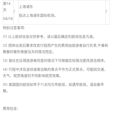
第14
上海浦东
天
/
/
抵达上海浦东国际机场。
08/19
特别注意事项:
(1) 以上航班信息仅供参考，请以最后确定的航班信息为准。
(2) 团体出发后要求改变行程而产生的费用由旅游者自行负责,午餐和
晚餐的餐形根据当天的情况而定。
(3) 我社在征得旅游者同意的情况下可根据实际情况更改游览顺序。
(4) 行程中涉及途径或者远眺的景点不作为正式景点，可能因交通、
天气、观赏角度的不同影响观赏效果。
(5) 美国国内航班如早于11点均为早航班，如遇早航班，请自备早
餐。
费用包含：